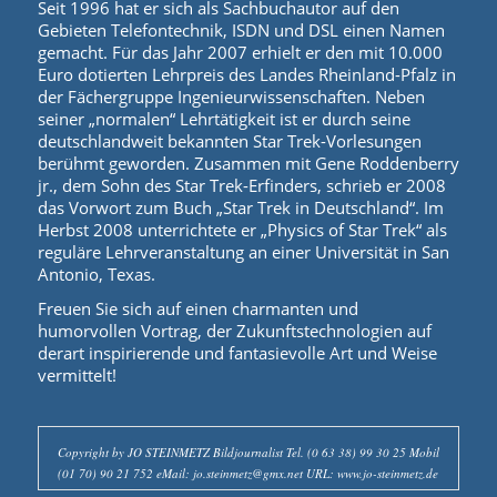
Seit 1996 hat er sich als Sachbuchautor auf den
Gebieten Telefontechnik, ISDN und DSL einen Namen
gemacht. Für das Jahr 2007 erhielt er den mit 10.000
Euro dotierten Lehrpreis des Landes Rheinland-Pfalz in
der Fächergruppe Ingenieurwissenschaften. Neben
seiner „normalen“ Lehrtätigkeit ist er durch seine
deutschlandweit bekannten Star Trek-Vorlesungen
berühmt geworden. Zusammen mit Gene Roddenberry
jr., dem Sohn des Star Trek-Erfinders, schrieb er 2008
das Vorwort zum Buch „Star Trek in Deutschland“. Im
Herbst 2008 unterrichtete er „Physics of Star Trek“ als
reguläre Lehrveranstaltung an einer Universität in San
Antonio, Texas.
Freuen Sie sich auf einen charmanten und
humorvollen Vortrag, der Zukunftstechnologien auf
derart inspirierende und fantasievolle Art und Weise
vermittelt!
Copyright by JO STEINMETZ Bildjournalist Tel. (0 63 38) 99 30 25 Mobil
(01 70) 90 21 752 eMail: jo.steinmetz@gmx.net URL: www.jo-steinmetz.de