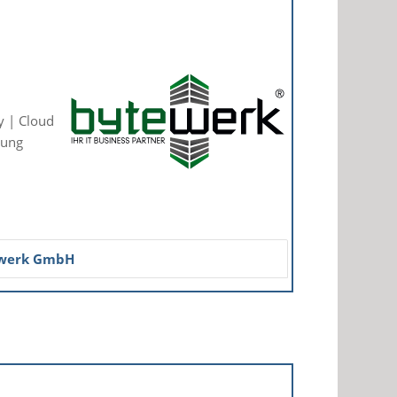
y | Cloud
tung
werk GmbH