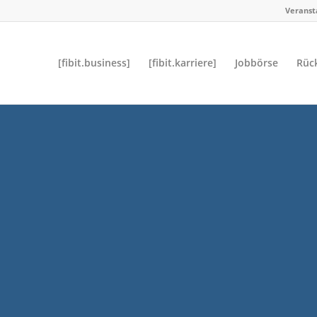
Veransta
[fibit.business]
[fibit.karriere]
Jobbörse
Rück