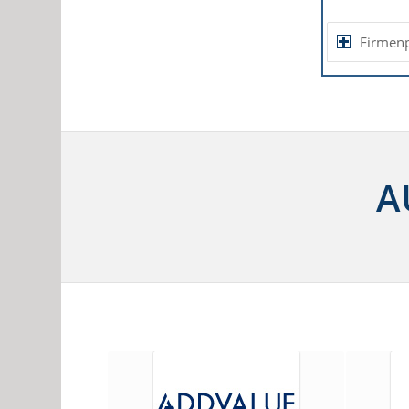
Firmenp
A